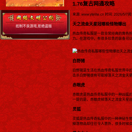
1.76复古网通攻略
来源: www.ytelite.cn
时间: 2026/5/7
阅
天之流金天星冠哪些怪物爆出
抵制不良游戏,拒绝盗版
游戏 注意自我保护,谨防
热血传奇私服是一款非常经典的角色
受骗上当 适度游戏益脑,
力。在游戏中，有很多珍贵的装备可
沉迷游戏伤身 合理安排
时间.享受健康生活 严厉
打击赌博,营造和谐环境
白野猪
白野猪是生活在热血传奇私服世界中
击杀白野猪很有可能掉落天之流金天
赤眼虎
赤眼虎是热血传奇私服中的一种凶猛
一提的是，赤眼虎掉落天之流金天星
灵狐
灵狐是热血传奇私服中的一种神秘生
掉落物品却往往令人意外，很多时候