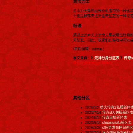
黄巾力士
黄巾力士是热血传奇私服中的一种比
士也是掉落天之流金天星冠的一种常
结语
通过上述对天之流金天星冠爆出怪物
天星冠。因此，玩家们在游戏中可以
(责任编辑：admin )
本文来自：》
元神分身分区表
》
传奇s
转载时请注明出处和网址
其他分区
2026/1/2
盛大传奇2私服新区
2025/7/14
传奇sf天关版新区
2024/6/13
传奇单机新区表
2025/9/16
chuanqisifu新区表
2026/3/30
sf传奇发布网站新
2025/7/18
传奇超变版本新区