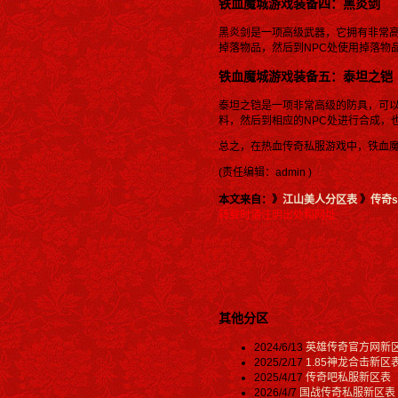
铁血魔城游戏装备四：黑炎剑
黑炎剑是一项高级武器，它拥有非常高
掉落物品，然后到NPC处使用掉落物
铁血魔城游戏装备五：泰坦之铠
泰坦之铠是一项非常高级的防具，可以
料，然后到相应的NPC处进行合成，
总之，在热血传奇私服游戏中，铁血
(责任编辑：admin )
本文来自：》
江山美人分区表
》
传奇s
转载时请注明出处和网址
其他分区
2024/6/13
英雄传奇官方网新
2025/2/17
1.85神龙合击新区
2025/4/17
传奇吧私服新区表
2026/4/7
国战传奇私服新区表