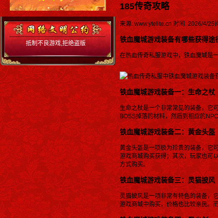
185传奇攻略
来源: www.ytelite.cn
时间: 2026/4/25
铁血魔城游戏装备有哪些获得途
抵制不良游戏,拒绝盗版
游戏 注意自我保护,谨防
在热血传奇私服游戏中，铁血魔城是
受骗上当 适度游戏益脑,
沉迷游戏伤身 合理安排
时间.享受健康生活 严厉
打击赌博,营造和谐环境
铁血魔城游戏装备一：生命之杖
生命之杖是一个非常常见的装备，它可
BOSS掉落的材料，然后到相应的NP
铁血魔城游戏装备二：黄金头盔
黄金头盔是一项极为珍贵的装备，它
游戏商城购买获得；其次，玩家也可以
方式购买。
铁血魔城游戏装备三：灵猫披风
灵猫披风是一项非常有特色的装备，
游戏商城中购买，价格也比较亲民。