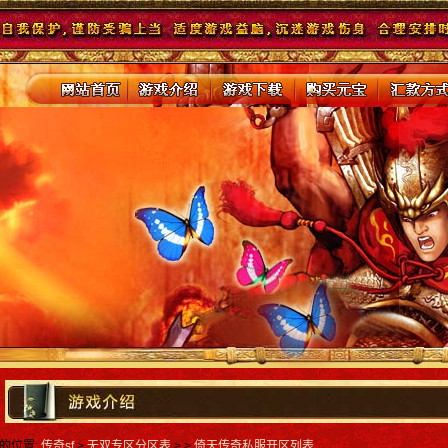
的位置:
传奇sf
>
无双专区分区表
> >
倚天传奇私服开区列表