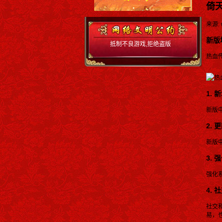
倚
来源: w
新版
抵制不良游戏,拒绝盗版
游戏 注意自我保护,谨防
热血
受骗上当 适度游戏益脑,
沉迷游戏伤身 合理安排
时间.享受健康生活 严厉
打击赌博,营造和谐环境
1.
新版
2.
新版
3.
强化
4.
社交
易，