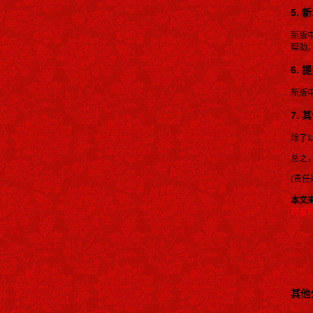
5.
新版
帮助
6.
新版
7.
除了
总之
(责任编
本文
转载
其他