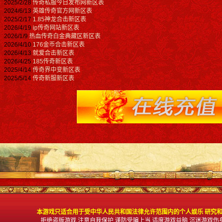
2025/2/28
传奇私服今日发布网新区表
2024/6/13
英雄传奇官方网新区表
2025/2/17
1.85神龙合击新区表
2026/4/19
ip传奇网站新区表
2026/1/9
热血传奇白金典藏区新区表
2026/4/10
176金币合击新区表
2026/4/13
就爱合击新区表
2026/4/25
185传奇新区表
2025/4/14
传奇界中变新区表
2025/5/14
传奇新服新区表
本游戏只适合用于受中华人民共和国法律允许范围内的个人娱乐 研究和
拒绝盗版游戏 注意自我保护 谨防受骗上当 适度游戏益脑 沉迷游戏伤