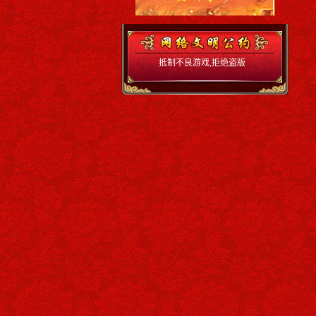
抵制不良游戏,拒绝盗版
游戏 注意自我保护,谨防
受骗上当 适度游戏益脑,
沉迷游戏伤身 合理安排
时间.享受健康生活 严厉
打击赌博,营造和谐环境