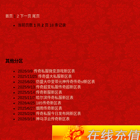
首页
1
2
下一页
尾页
当前页数
1
共
2
页 18 条记录
其他分区
2026/3/9
传奇私服微变游戏新区表
2025/11/25
传奇盛大私服新区表
2025/6/20
仿盛大中变带元神传奇传奇sf新区表
2025/9/13
传奇超变私服传奇超新区表
2025/5/14
传奇新服新区表
2025/11/7
哈尔滨传奇私服新区表
2026/4/25
185传奇新区表
2025/6/27
烟雨传奇新区表
2025/2/28
传奇私服今日发布网新区表
2026/3/16
神马浮云传奇新区表