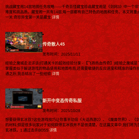
挑战藏宝阁14层地图任务攻略——千奇百怪藏宝珍品藏宝阁是《剑网3》中一个非
难度和高品质。藏宝阁一共有14层,每一层都有自己特色的地图和任务。本文将重
一关:奇珍异宝第一关是藏宝
详情
传奇散人45
发布时间：2025/11/11
经验之魔城走法详谈(打通关卡的超效经验分享 - 【飞扬热血传奇】)经验之魔城
掌握类似于解谜游戏的物品使用和地图布局,还需要敏捷的反应速度和精准的操作
通之后,我总结出了一些经验
详情
新开中变态传奇私服
发布时间：2025/10/28
想要获得玄冰铁?这些游戏技巧让你事半功倍《大话西游2》、《魔兽世界》、《
的材料,但是很多玩家对于如何获得玄冰铁并不是很清楚。在这篇文章中,我们将为
玄冰铁。1.通过击杀BOSS
详情