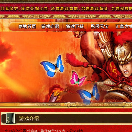
您现在的位置:
传奇sf
>
绝代风华分区表
> 分区列表