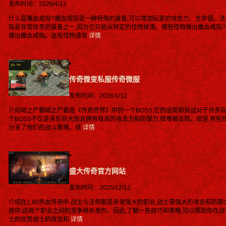
发布时间：2026/4/13
什么是魔血戒指?魔血戒指是一种特殊的装备,可以增加玩家的攻击力、生命值、法
指是非常珍贵的装备之一,因为它只能从特定的怪物掉落。哪些怪物爆出魔血戒指?
爆出魔血戒指。这些怪物通常
详情
传奇微变私服传奇微服
发布时间：2026/1/12
介绍暗之尸霸暗之尸霸是《传奇世界》中的一个BOSS,它的出现和挑战对于许多
个BOSS不仅是身形巨大而且拥有极高的攻击力和防御力,很难被击败。但是,有些
分享了他们的战斗策略。挑
详情
盛大传奇官方网站
发布时间：2025/12/12
介绍在1.80热血传奇中,战士与法师都是非常强大的职业,战士靠强大的攻击和防
挑中,这两个职业之间的竞争格外激烈。因此,了解一些技巧和策略,可以帮助你在战
士的优势战士的攻击和
详情