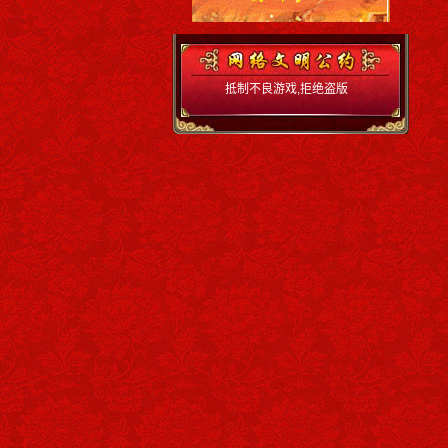
抵制不良游戏,拒绝盗版
游戏 注意自我保护,谨防
受骗上当 适度游戏益脑,
沉迷游戏伤身 合理安排
时间.享受健康生活 严厉
打击赌博,营造和谐环境