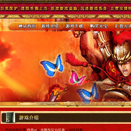
您现在的位置:
传奇sf
>
龙腾专区分区表
> 分区列表