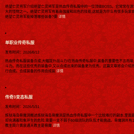
绝望亡灵将军介绍绝望亡灵将军是热血传奇私服中的一位顶级BOSS。它常常在游
大的怪物之一。绝望亡灵将军有着高强度和出色的技能,这就是为什么有很多玩家
绝望亡灵将军能掉落哪些装备?要
详情
单职业传奇私服
发布时间：2026/6/12
热血传奇私服装备合成,大幅提升战斗力!在热血传奇私服中,装备的重要性不言而
斗力。而在这些优秀的装备中,又以合成出来的装备更为优秀。这篇文章将会介绍
行合成。合成装备的作用合成装
详情
传奇3变态私服
发布时间：2026/5/31
炼狱海岛骨魔洞概述炼狱海岛骨魔洞是热血传奇私服中一个比较难打的副本,里面
却充满着险象环生的危险,需要一支不弱于60级团队的队伍才能挑战。骨魔洞共有1
教主简介黄泉通天教主是骨魔
详情